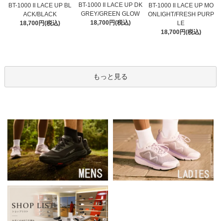
BT-1000 II LACE UP DK
BT-1000 II LACE UP BL
BT-1000 II LACE UP MO
GREY/GREEN GLOW
ACK/BLACK
ONLIGHT/FRESH PURP
18,700円(税込)
18,700円(税込)
LE
18,700円(税込)
もっと見る