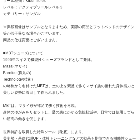
ソール種類：Kiburi soles
レベル：アクティブソールレベル３
カテゴリー：サンダル
※掲載画像はサンプルとなりますため、実際の商品とフットベッドのデザイン
等が若干異なる場合がございます。
商品の仕様変更はございません。
■MBTシューズについて
1996年スイスで機能性シューズブランドとして発祥。
Masai(マサイ)
Barefoot(裸足の)
Technology(技術)
の略称から名付けたMBTは、土の上を素足で歩くマサイ族の優れた身体能力と
美しい姿勢に着目して作られました。
MBTは、マサイ族が裸足で歩く技術を再現。
身体のゆがみをリセットし、足の裏にかかる負担軽減や、日常では使用しづら
い筋肉の働きを促します。
世界特許を取得した特殊ソール（靴底）により、
美姿勢・基礎代謝UP・体幹トレーニングなどの効果も期待できる機能性シュー