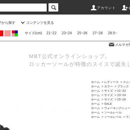
アカウント
プから探す
コンテンツを見る
サイズ(cm)
21~22
23~24
25~26
27~28
28.5~
メルマガ
MBT公式オンラインショップ。
ロッカーソールが特徴のスイスで誕生
ホーム
>
レディース
>
スニ
ホーム
>
カラー
>
ブラック
ホーム
>
サイズ
>
21~22
ホーム
>
サイズ
>
23~24
ホーム
>
サイズ
>
25~26
ホーム
>
SALE
ホーム
>
ウォーキングシュ
ホーム
>
ソールレベル
ホーム
>
ソールレベル
>
ラ