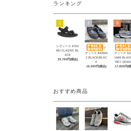
ランキング
1
2
3
レディース KISU
レ
MU CLASSIC BL
ディース BARIDI
ディース SO
ACK
2 BLACK/BLAC
1996 BLAC
29,700円(税込)
K
REY SENS
16,500円(税込)
17,820円(
おすすめ商品