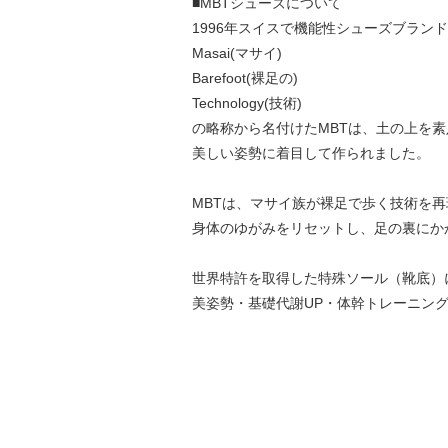
■MBTシューズについて
1996年スイスで機能性シューズブラン
Masai(マサイ)
Barefoot(裸足の)
Technology(技術)
の略称から名付けたMBTは、土の上を
美しい姿勢に着目して作られました。
MBTは、マサイ族が裸足で歩く技術を再
身体のゆがみをリセットし、足の裏にか
世界特許を取得した特殊ソール（靴底）
美姿勢・基礎代謝UP・体幹トレーニン