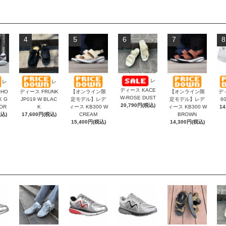
4
5
6
7
8
レ
レ
レ
ディース KACE
HO
ディース FRUNK
【オンライン限
【オンライン限
ディ
W-ROSE DUST
K G
JP019 W BLAC
定モデル】レデ
定モデル】レデ
6
20,790円(税込)
OR
K
ィース KB300 W
ィース KB300 W
14
税込)
17,600円(税込)
CREAM
BROWN
15,400円(税込)
14,300円(税込)