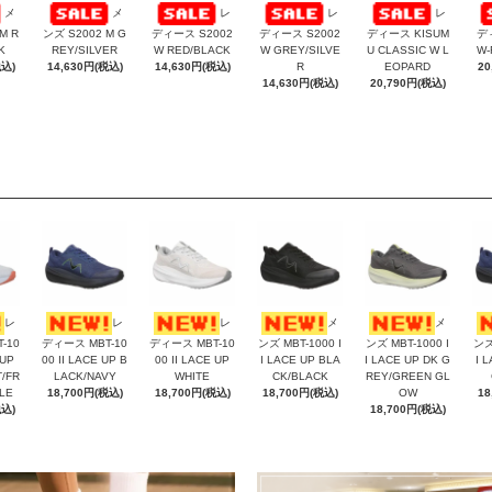
メ
メ
レ
レ
レ
M R
ンズ S2002 M G
ディース S2002
ディース S2002
ディース KISUM
デ
K
REY/SILVER
W RED/BLACK
W GREY/SILVE
U CLASSIC W L
W-
税込)
14,630円(税込)
14,630円(税込)
R
EOPARD
20
14,630円(税込)
20,790円(税込)
レ
レ
レ
メ
メ
-10
ディース MBT-10
ディース MBT-10
ンズ MBT-1000 I
ンズ MBT-1000 I
ンズ
 UP
00 II LACE UP B
00 II LACE UP
I LACE UP BLA
I LACE UP DK G
I 
/FR
LACK/NAVY
WHITE
CK/BLACK
REY/GREEN GL
LE
18,700円(税込)
18,700円(税込)
18,700円(税込)
OW
18
税込)
18,700円(税込)