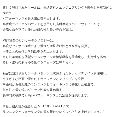
新しく設計されたソールは、先進素材とエンジニアリングを融合した革新的な
構造で、
パフォーマンスを最大限に引き出します。
高密度ラバーコンパウンドを使用した高耐摩耗ラバーアウトソールは、
過酷な条件下でも優れた耐久性と長い寿命を実現。
MBT独自のセンサーテクノロジーは、
高度なセンサー構造により優れた衝撃吸収性と反発性を発揮し、
一歩ごとの生体力学的効率を向上させます。
さらに革新的な凹型ソールデザインが衝撃吸収を最適化し、安定性を高め、
歩行・走行のあらゆる動作をスムーズに導きます。
精密に設計されたソールパターンは洗練されたトレッドデザインを採用し、
さまざまな路面で優れたトラクションとグリップ力を発揮。
中距離から長距離のランニングとウォーキングに特化した構造で、
耐久性と最先端のグリップ性能を兼ね備え、
長時間の移動でも高いパフォーマンスと安定性を提供します。
革新と耐久性が融合した MBT 1000 Lace Up で、
ランニングとウォーキングの質を新たなレベルへと引き上げましょう。"