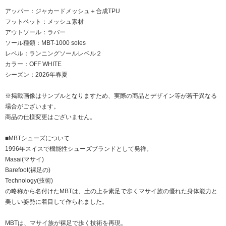
アッパー：ジャカードメッシュ＋合成TPU
フットベット：メッシュ素材
アウトソール：ラバー
ソール種類：MBT-1000 soles
レベル：ランニングソールレベル２
カラー：OFF WHITE
シーズン：2026年春夏
※掲載画像はサンプルとなりますため、実際の商品とデザイン等が若干異なる
場合がございます。
商品の仕様変更はございません。
■MBTシューズについて
1996年スイスで機能性シューズブランドとして発祥。
Masai(マサイ)
Barefoot(裸足の)
Technology(技術)
の略称から名付けたMBTは、土の上を素足で歩くマサイ族の優れた身体能力と
美しい姿勢に着目して作られました。
MBTは、マサイ族が裸足で歩く技術を再現。